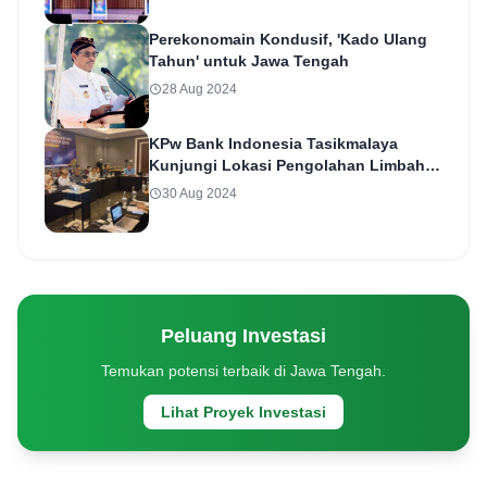
Perekonomain Kondusif, 'Kado Ulang
Tahun' untuk Jawa Tengah
28 Aug 2024
KPw Bank Indonesia Tasikmalaya
Kunjungi Lokasi Pengolahan Limbah
B3 Medis Kota Surakarta
30 Aug 2024
Peluang Investasi
Temukan potensi terbaik di Jawa Tengah.
Lihat Proyek Investasi