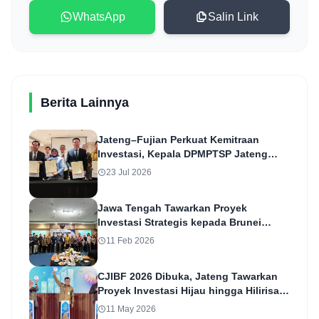
WhatsApp
Salin Link
Berita Lainnya
Jateng–Fujian Perkuat Kemitraan
Investasi, Kepala DPMPTSP Jateng
Teken MoU Dorong Peluang Usaha dan
23 Jul 2026
Perdagangan
Jawa Tengah Tawarkan Proyek
Investasi Strategis kepada Brunei
Darussalam
11 Feb 2026
CJIBF 2026 Dibuka, Jateng Tawarkan
Proyek Investasi Hijau hingga Hilirisasi
Pangan
11 May 2026