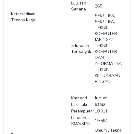
Lulusan
:
265
Sarjana
Ketersediaan
SMU - IPS,
Tenaga Kerja
SMU - IPA,
TEKNIK
KOMPUTER
JARINGAN,
5 Jurusan
TEKNIK
:
Terbanyak
KOMPUTER
DAN
INFORMATIKA,
TEKNIK
KENDARAAN
RINGAN
Kategori
:
Jumlah
Laki-laki
:
9,862
Perempuan
:
10,011
Lulusan
:
19,594
SMA/SMK
Umum
,
Teknik