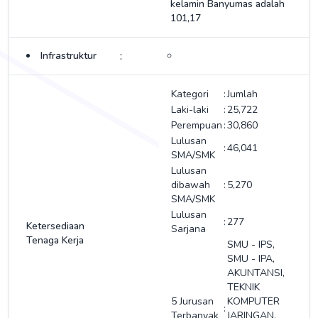
kelamin Banyumas adalah
101,17
:
Infrastruktur
Kategori
:
Jumlah
Laki-laki
:
25,722
Perempuan
:
30,860
Lulusan
:
46,041
SMA/SMK
Lulusan
dibawah
:
5,270
SMA/SMK
Lulusan
:
277
Ketersediaan
Sarjana
Tenaga Kerja
SMU - IPS,
SMU - IPA,
AKUNTANSI,
TEKNIK
5 Jurusan
KOMPUTER
:
Terbanyak
JARINGAN,