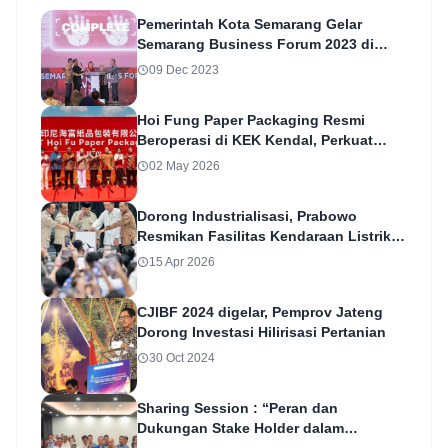
Pemerintah Kota Semarang Gelar
Semarang Business Forum 2023 di
Jakarta
09 Dec 2023
Hoi Fung Paper Packaging Resmi
Beroperasi di KEK Kendal, Perkuat
Daya Tarik Investasi Jawa Tengah
02 May 2026
Dorong Industrialisasi, Prabowo
Resmikan Fasilitas Kendaraan Listrik
VKTR
15 Apr 2026
CJIBF 2024 digelar, Pemprov Jateng
Dorong Investasi Hilirisasi Pertanian
30 Oct 2024
Sharing Session : “Peran dan
Dukungan Stake Holder dalam