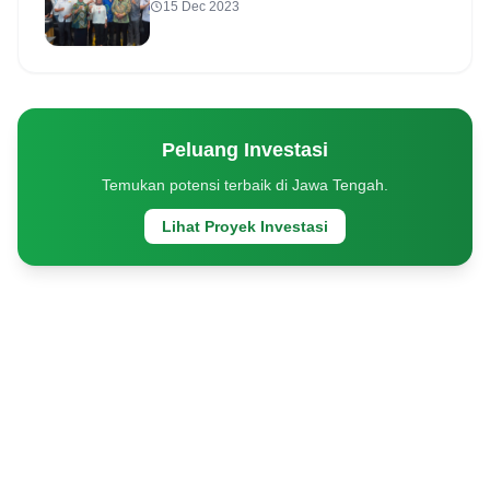
menjadikan Kota Semarang Ramah
15 Dec 2023
Investasi
Peluang Investasi
Temukan potensi terbaik di Jawa Tengah.
Lihat Proyek Investasi