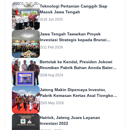
Teknologi Pertanian Canggih Siap
Masuk Jawa Tengah
18 Jun 2025
Jawa Tengah Tawarkan Proyek
Investasi Strategis kepada Brunei
Darussalam
11 Feb 2026
Bertolak ke Kendal, Presiden Jokowi
Resmikan Pabrik Bahan Anoda Baterai
Lithium
08 Aug 2024
Jateng Makin Dipercaya Investor,
Pabrik Kemasan Kertas Asal Tiongkok
Berinvestasi di Kendal
05 May 2026
Hatrick, Jateng Juara Layanan
Investasi 2022