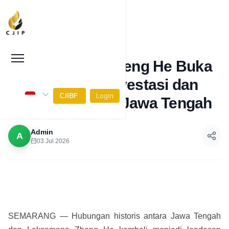
Jejak Sejarah Zheng He Buka
Peluang Baru Investasi dan
CJIBF
Login
Perdagangan di Jawa Tengah
Admin
A
03 Jul 2026
SEMARANG — Hubungan historis antara Jawa Tengah