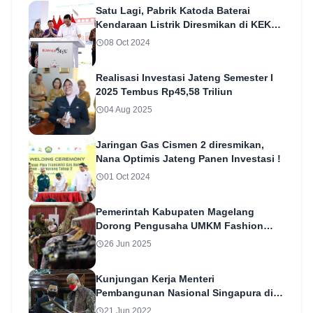
Satu Lagi, Pabrik Katoda Baterai
Kendaraan Listrik Diresmikan di KEK
Kendal
08 Oct 2024
Realisasi Investasi Jateng Semester I
2025 Tembus Rp45,58 Triliun
04 Aug 2025
Jaringan Gas Cismen 2 diresmikan,
Nana Optimis Jateng Panen Investasi !
01 Oct 2024
Pemerintah Kabupaten Magelang
Dorong Pengusaha UMKM Fashion
Perluas Jaringan Bisnis
26 Jun 2025
Kunjungan Kerja Menteri
Pembangunan Nasional Singapura di
Jawa Tengah
21 Jun 2022